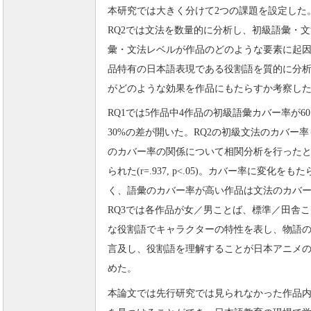
本研究では大きく分けて2つの課題を設定した。
RQ2では文法を数量的に分析し、初級語彙・
彙・文法レベルが作品のどのような要素に起因
品特有の日本語表現である役割語を質的に分
がどのような効果を作品にもたらすか考察し
RQ1では5作品中4作品の初級語彙カバー率が
30%の差が開いた。RQ2の初級文法のカバー
のカバー率の関係について相関分析を行ったと
られた(r=.937, p<.05)。カバー率に変
く、語彙のカバー率が高い作品は文法のカバ
RQ3では各作品が女／男ことば、標準／田舎
な役割語でキャラクターの特性を表し、物語
言及し、役割語を理解することが日本アニメ
めた。
本論文では先行研究では見られなかった作品