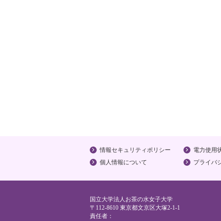
情報セキュリティポリシー
電力使用
個人情報について
プライバ
国立大学法人お茶の水女子大学
〒112-8610 東京都文京区大塚2-1-1
責任者：