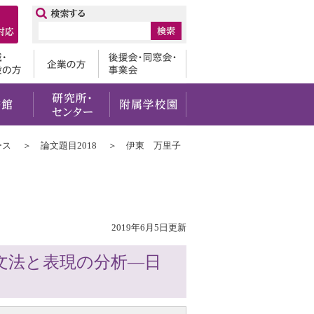
ップ
卒業生
地域・一般の方
企業の方
後援会・
・社会貢献
留学・国際交流
図書館
研究所・センター
附属学校園
ース
論文題目2018
伊東 万里子
2019年6月5日更新
文法と表現の分析―日