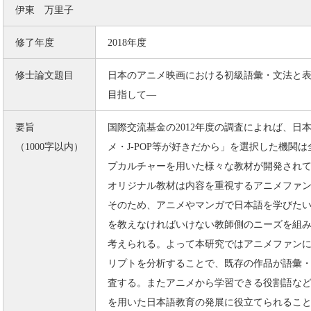
伊東 万里子
修了年度
2018年度
修士論文題目
日本のアニメ映画における初級語彙・文法と
目指して―
要旨
国際交流基金の2012年度の調査によれば、日
（1000字以内）
メ・J-POP等が好きだから」を選択した機関
プカルチャーを用いた様々な教材が開発され
オリジナル教材は内容を重視するアニメファ
そのため、アニメやマンガで日本語を学びた
を教えなければいけない教師側のニーズを組
考えられる。よって本研究ではアニメファンに
リプトを分析することで、既存の作品が語彙
査する。またアニメから学習できる役割語な
を用いた日本語教育の発展に役立てられるこ