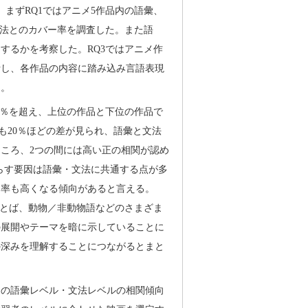
まずRQ1ではアニメ5作品内の語彙、
文法とのカバー率を調査した。また語
するかを考察した。RQ3ではアニメ作
析し、各作品の内容に踏み込み言語表現
た。
60％を超え、上位の作品と下位の作品で
率も20％ほどの差が見られ、語彙と文法
ころ、2つの間には高い正の相関が認め
化をもたらす要因は語彙・文法に共通する点が多
ー率も高くなる傾向があると言える。
ことば、動物／非動物語などのさまざま
の展開やテーマを暗に示していることに
の深みを理解することにつながるとまと
内の語彙レベル・文法レベルの相関傾向