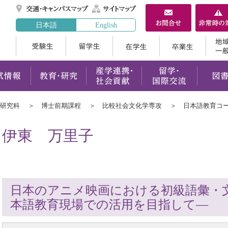
交通・キャンパスマ
サイトマップ
日本語
English
受験生
留学生
在学生
案内
学部・大学院
入試情報
教育・研究
産学連携
学研究科
博士前期課程
比較社会文化学専攻
日本語教育コ
伊東 万里子
日本のアニメ映画における初級語彙・
本語教育現場での活用を目指して―