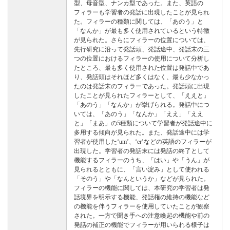
型、母音型、ナンカ型であった。また、英語の
フィラーも学習者の発話に出現したことが見られ
た。フィラーの種類に関しては、「あのう」と
「なんか」が最も多く使用されているという特徴
が見られた。さらにフィラーの位置については、
先行研究に沿って発話頭、発話途中、発話末の三
つの位置におけるフィラーの使用について分析し
たところ、最も多く使用された位置は発話中であ
り、発話頭はそれほど多くはなく、最も少なかっ
たのは発話末のフィラーであった。発話頭に出現
したことが見られたフィラーとして、「ええと」
「あのう」「なんか」が挙げられる。発話中につ
いては、「あのう」「なんか」「ええ」「ええ
と」「まあ」の5種類について学習者が発話途中に
多用する傾向が見られた。また、発話途中には学
習者が使用した‘um’、‘er’などの英語のフィラーが
出現した。学習者の発話末には発話の終了として
機能するフィラーのうち、「はい」や「うん」が
見られるとともに、「言い淀み」として使われる
「そのう」や「なんというか」などが見られた。
フィラーの機能に関しては、本研究の学習者は発
話境界を明示する機能、発話権の維持の機能など
の機能を伴うフィラーを使用していたことが観察
された。一方で聞き手への注意喚起の機能や前の
発話の補正の機能でフィラーが用いられる様子は