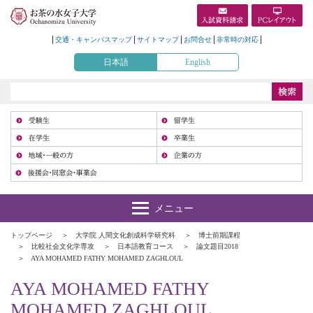
交通・キャンパスマップ
サイトマップ
お問合せ
非常時の対応
日本語
English
受
在
地
トップページ
大学院 人間文化創成科学研究科
博士前期課程
比較社会文化学専攻
日本語教育コース
論文題目2018
AYA MOHAMED FATHY MOHAMED ZAGHLOUL
AYA MOHAMED FATHY
MOHAMED ZAGHLOUL