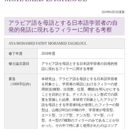
2019年6月5日更新
アラビア語を母語とする日本語学習者の自
発的発話に現れるフィラーに関する考察
AYA MOHAMED FATHY MOHAMED ZAGHLOUL
修了年度
2018年度
修士論文題目
アラビア語を母語とする日本語学習者の自発的発
話に現れるフィラーに関する考察
要旨
本研究は、アラビア語を母語とする日本語学習者
（1000字以内）
を対象とし、学習者の発話におけるフィラーの使
用状況(種類、出現数、位置、機能)を明らかにする
ことを目的とする。ディスカッション形式での調
査を実施した結果、本研究で対象としたアラビア
語を母語とする学習者8名が使用したフィラーの類
型は、山根(2002)の10種の中、学習者が母音型、
エート型、コソア型、ナンカ型、マー型、ハイ
型、ネー型の7種類のフィラーのみであることが分
かった。その中で特に多く使用されたのはコソア