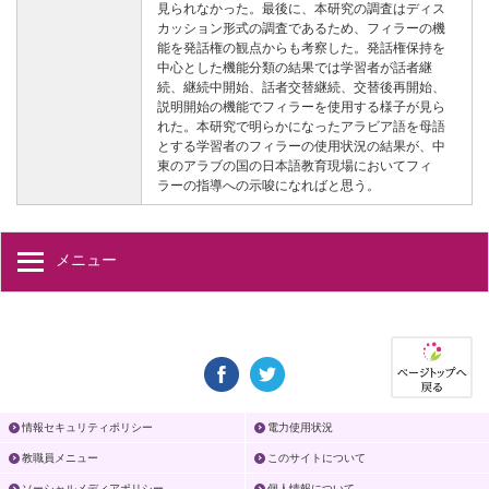
見られなかった。最後に、本研究の調査はディス
カッション形式の調査であるため、フィラーの機
能を発話権の観点からも考察した。発話権保持を
中心とした機能分類の結果では学習者が話者継
続、継続中開始、話者交替継続、交替後再開始、
説明開始の機能でフィラーを使用する様子が見ら
れた。本研究で明らかになったアラビア語を母語
とする学習者のフィラーの使用状況の結果が、中
東のアラブの国の日本語教育現場においてフィ
ラーの指導への示唆になればと思う。
メニュー
情報セキュリティポリシー
電力使用状況
教職員メニュー
このサイトについて
ソーシャルメディアポリシー
個人情報について