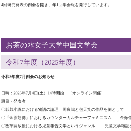
4回研究発表の例会を開き、年1回学会報を発行しています。
お茶の水女子大学中国文学会
令和7年度（2025年度）
令和8年度7月例会のお知らせ
日時：2026年7月4日(土）14時開始 （オンライン開催）
題目・発表者
〇影戯小説における物語の論理―周痩鵑と包天笑の作品を例として
〇『金雲翹傳』におけるカウンターカルチャーフェミニズム 金儆
〇改革開放後における児童報告文学というジャンル ――児童文学雑