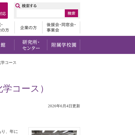
ップ
卒業生
地域・一般の方
企業の方
後援会・
・社会貢献
留学・国際交流
図書館
研究所・センター
附属学校園
化学コース
化学コース）
2026年6月4日更新
あり、年に