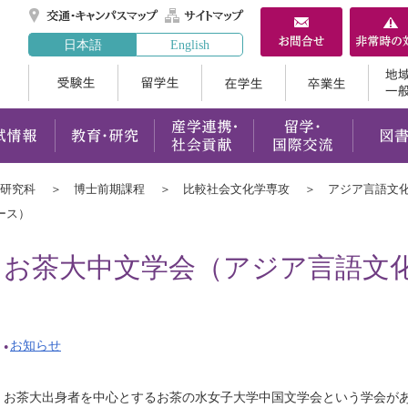
交通・キャンパスマ
サイトマップ
日本語
English
受験生
留学生
在学生
案内
学部・大学院
入試情報
教育・研究
産学連携
学研究科
博士前期課程
比較社会文化学専攻
アジア言語文
ース）
お茶大中文学会（アジア言語文
お知らせ
お茶大出身者を中心とするお茶の水女子大学中国文学会という学会が