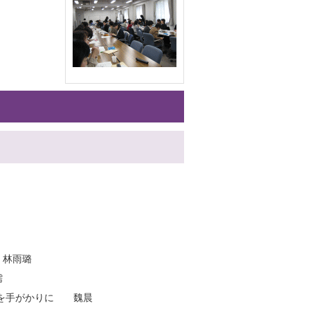
 林雨璐
儒
誌を手がかりに 魏晨